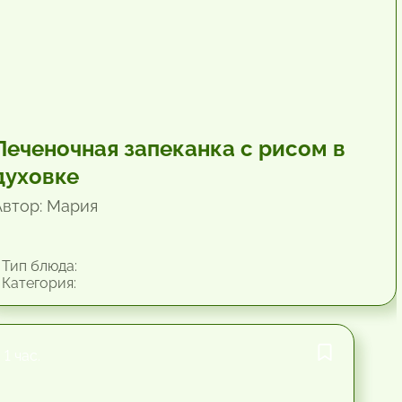
Печеночная запеканка с рисом в
духовке
Автор: Мария
Тип блюда:
Категория:
1 час.