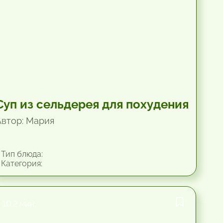
Суп из сельдерея для похудения
Автор: Мария
Тип блюда:
Категория:
10.2 мин.