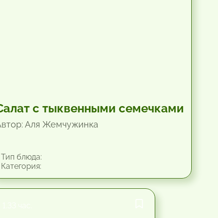
Салат с тыквенными семечками
Автор: Аля Жемчужинка
Тип блюда:
Категория:
1.33 час.