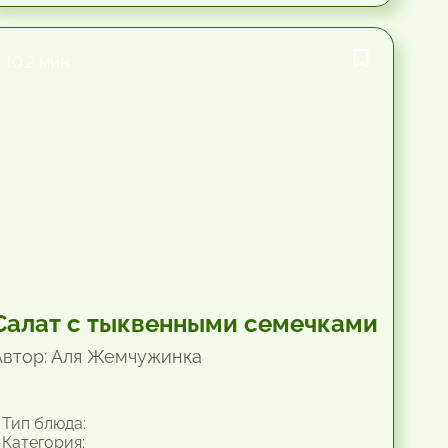
10.2 мин.
Салат с тыквенными семечками
Автор: Аля Жемчужинка
Тип блюда:
Категория: