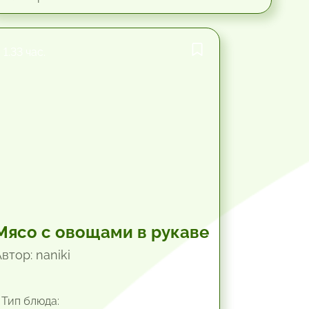
1.33 час.
Мясо с овощами в рукаве
втор: naniki
Тип блюда: