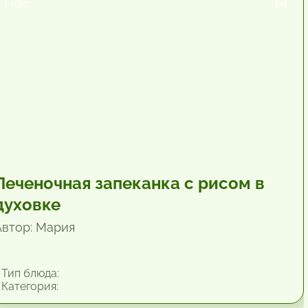
1 час.
Печеночная запеканка с рисом в
духовке
Автор: Мария
Тип блюда:
Категория: