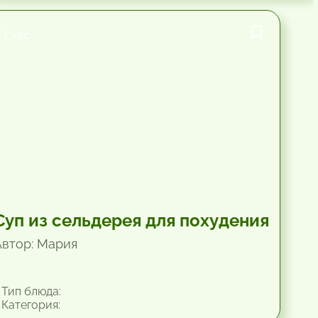
1 час.
Суп из сельдерея для похудения
Автор: Мария
Тип блюда:
Категория: