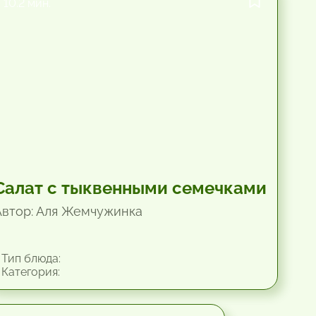
10.2 мин.
Салат с тыквенными семечками
Автор: Аля Жемчужинка
Тип блюда:
Категория: