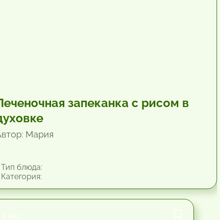
Печеночная запеканка с рисом в
духовке
Автор: Мария
Тип блюда:
Категория:
1 час.