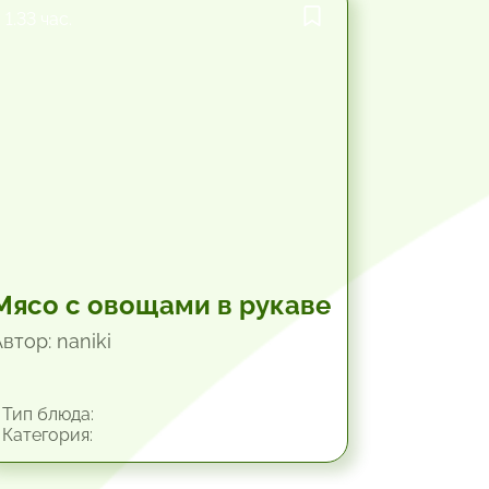
1.33 час.
Мясо с овощами в рукаве
втор: naniki
Тип блюда:
Категория: