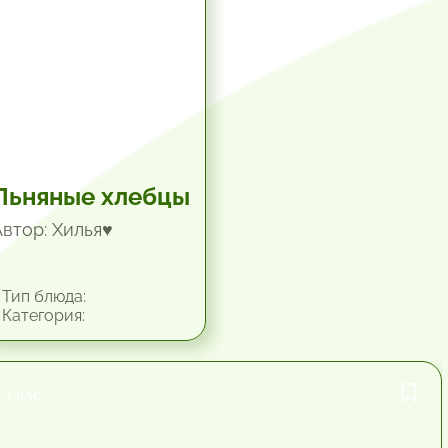
Льняные хлебцы
Автор: Хилья♥
Тип блюда:
Категория:
1 час.