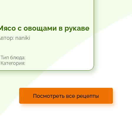
Мясо с овощами в рукаве
втор: naniki
Тип блюда:
Категория:
Посмотреть все рецепты