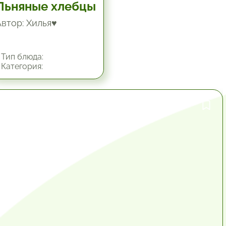
Льняные хлебцы
Автор: Хилья♥
Тип блюда:
Категория:
1 час.