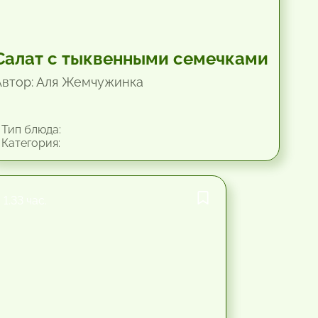
Салат с тыквенными семечками
Автор: Аля Жемчужинка
Тип блюда:
Категория:
1.33 час.