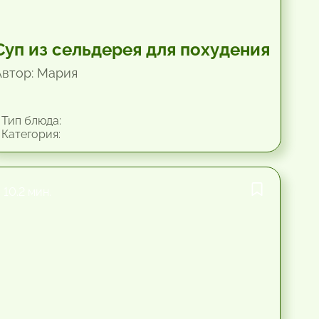
Суп из сельдерея для похудения
Автор: Мария
Тип блюда:
Категория:
10.2 мин.