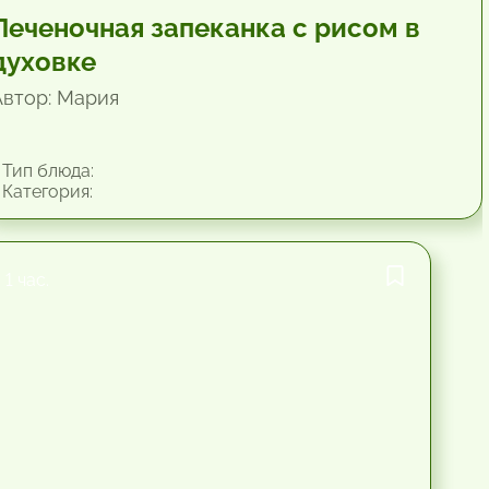
Печеночная запеканка с рисом в
духовке
Автор: Мария
Тип блюда:
Категория:
1 час.