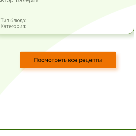
Автор: Валерия
Тип блюда:
Категория:
Посмотреть все рецепты