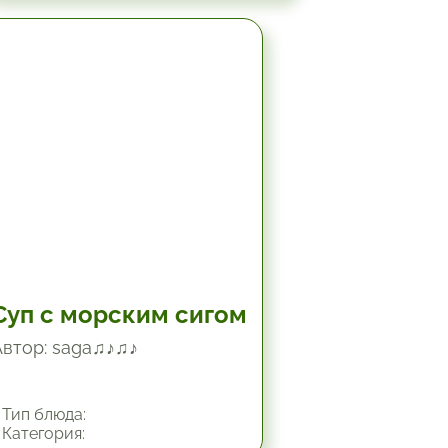
1.5 час.
Суп с морским сигом
Автор: saga♫♪♫♪
Тип блюда:
Категория: