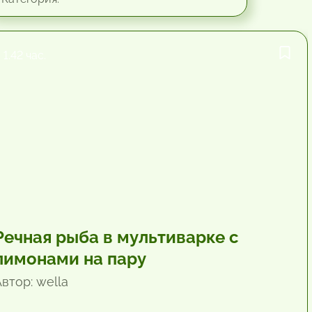
1.42 час.
Речная рыба в мультиварке с
лимонами на пару
втор: wella