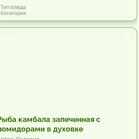
Тип блюда:
Категория:
4 час.
Рыба камбала запеченная с
помидорами в духовке