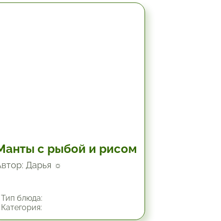
2 час.
Манты с рыбой и рисом
Автор: Дарья ☼
Тип блюда:
Категория: