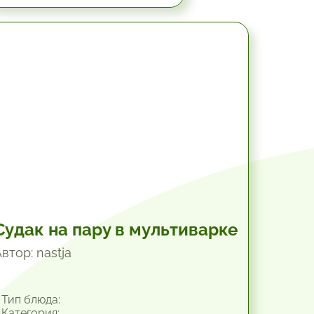
45 мин.
Судак на пару в мультиварке
втор: nastja
Тип блюда:
Категория: