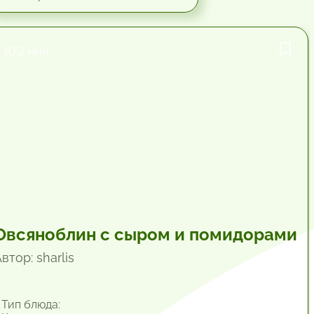
10.2 мин.
Овсяноблин с сыром и помидорами
втор: sharlis
Тип блюда: