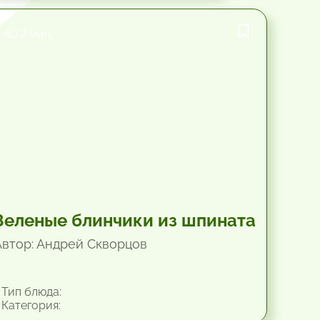
40.2 мин.
Зеленые блинчики из шпината
Автор: Андрей Скворцов
Тип блюда:
Категория: