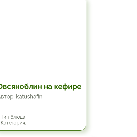
10.2 мин.
Овсяноблин на кефире
втор: katushafin
Тип блюда:
Категория: