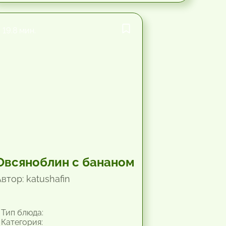
19.8 мин.
Овсяноблин с бананом
втор: katushafin
Тип блюда:
Категория: