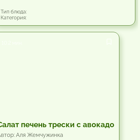
Тип блюда:
Категория:
10.2 мин.
Салат печень трески с авокадо
Автор: Аля Жемчужинка