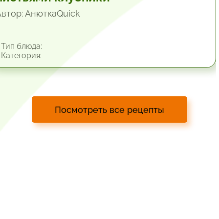
Автор: АнюткаQuiсk
Тип блюда:
Категория:
Посмотреть все рецепты