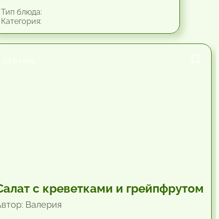
Тип блюда:
Категория:
34.8 мин.
Салат с креветками и грейпфрутом
Автор: Валерия