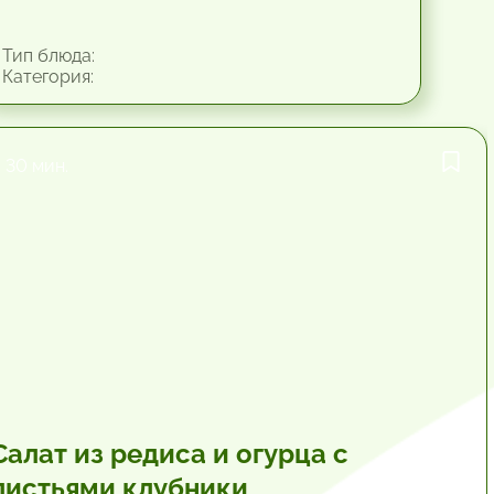
Тип блюда:
Категория:
30 мин.
Салат из редиса и огурца с
листьями клубники