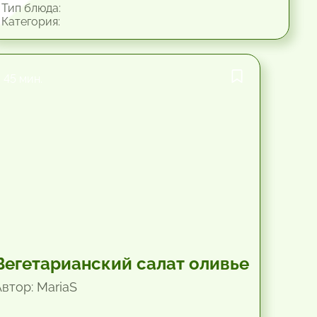
Тип блюда:
Категория:
45 мин.
Вегетарианский салат оливье
Автор: MariaS