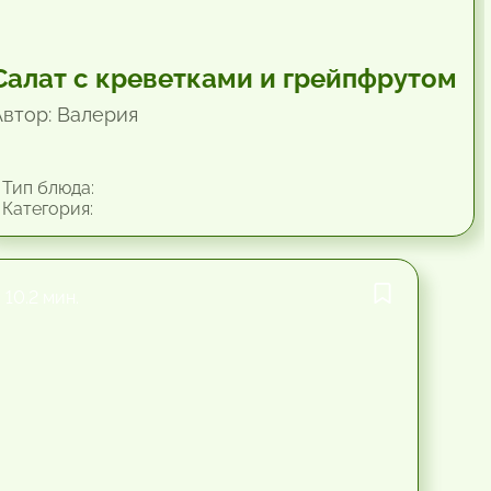
Салат с креветками и грейпфрутом
Автор: Валерия
Тип блюда:
Категория:
10.2 мин.