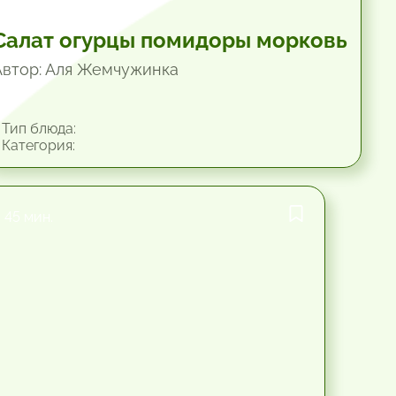
Салат огурцы помидоры морковь
Автор: Аля Жемчужинка
Тип блюда:
Категория:
45 мин.