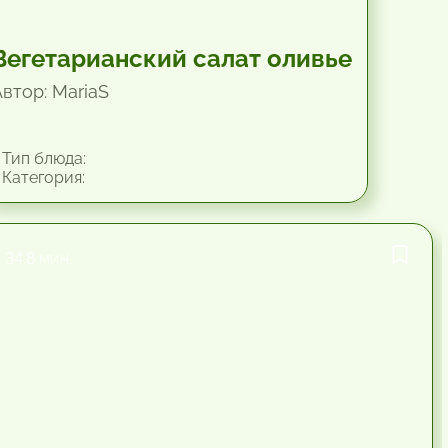
Вегетарианский салат оливье
Автор: MariaS
Тип блюда:
Категория:
34.8 мин.