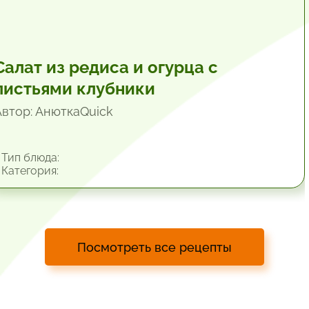
Салат из редиса и огурца с
листьями клубники
Автор: АнюткаQuiсk
Тип блюда:
Категория:
Посмотреть все рецепты