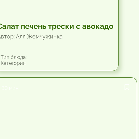
Салат печень трески с авокадо
Автор: Аля Жемчужинка
Тип блюда:
Категория:
30 мин.