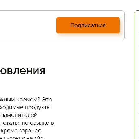
Подписаться
товления
ожным кремом? Это
ходимые продукты.
з заменителей
 статья по ссылке в
 крема заранее
е духовку на 180