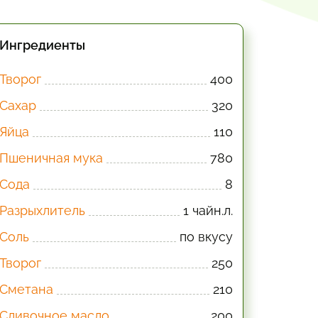
Ингредиенты
Творог
400
Сахар
320
Яйца
110
Пшеничная мука
780
Сода
8
Разрыхлитель
1 чайн.л.
Соль
по вкусу
Творог
250
Сметана
210
Сливочное масло
200