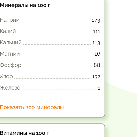
Минералы на 100 г
Натрий
173
Калий
111
Кальций
113
Магний
16
Фосфор
88
Хлор
132
Железо
1
Показать все минералы
Витамины на 100 г