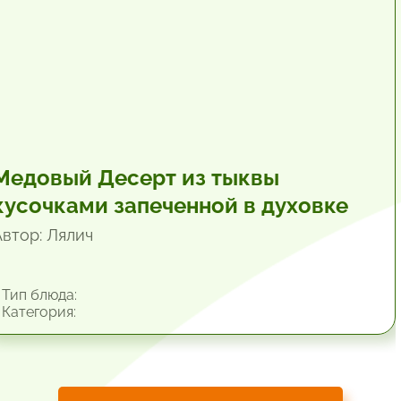
Медовый Десерт из тыквы
кусочками запеченной в духовке
Автор: Лялич
Тип блюда:
Категория: