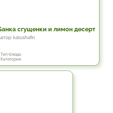
Банка сгущенки и лимон десерт
втор: katushafin
Тип блюда:
Категория:
1.33 час.