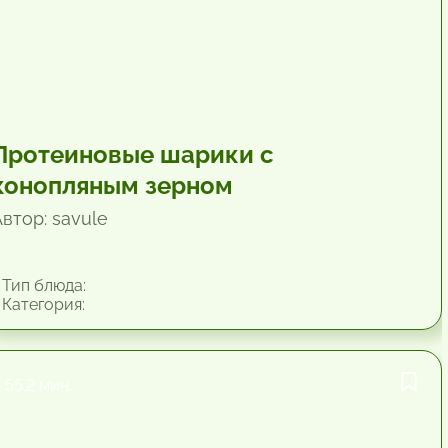
Протеиновые шарики с
конопляным зерном
втор: savule
Тип блюда:
Категория:
55.2 мин.