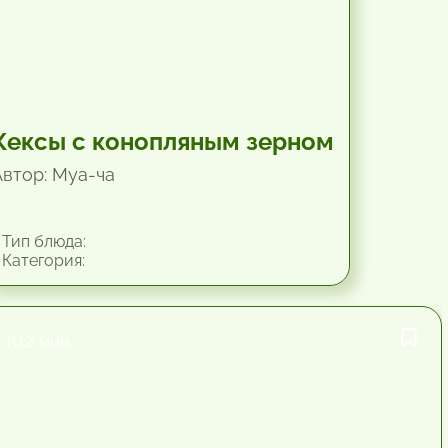
Кексы с конопляным зерном
Автор: Mya-чa
Тип блюда:
Категория:
10.2 мин.