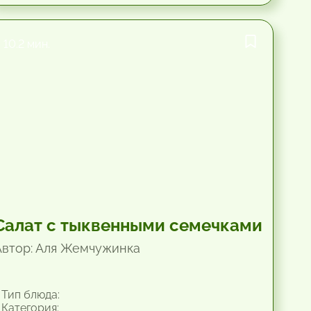
10.2 мин.
Салат с тыквенными семечками
Автор: Аля Жемчужинка
Тип блюда:
Категория: