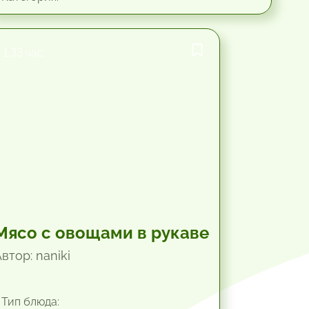
1.33 час.
Мясо с овощами в рукаве
втор: naniki
Тип блюда: