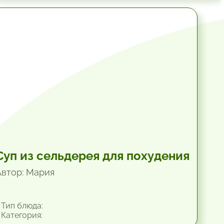
1 час.
Суп из сельдерея для похудения
Автор: Мария
Тип блюда:
Категория: