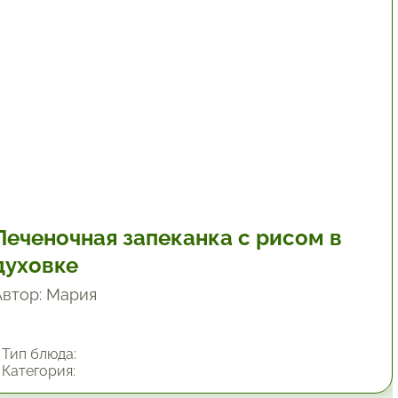
1 час.
Печеночная запеканка с рисом в
духовке
Автор: Мария
Тип блюда:
Категория: