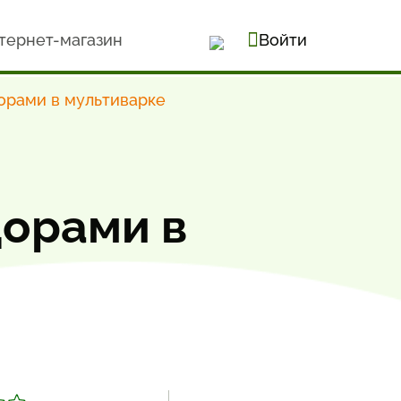
тернет-магазин
Войти
орами в мультиварке
орами в