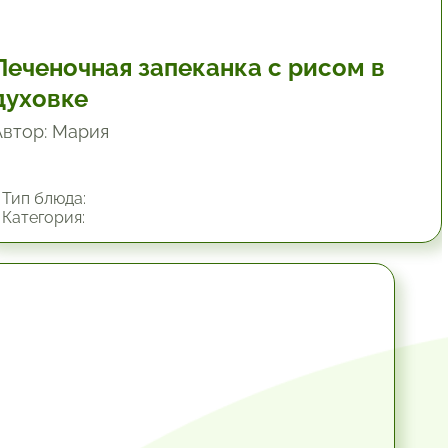
Печеночная запеканка с рисом в
духовке
Автор: Мария
Тип блюда:
Категория:
1 час.