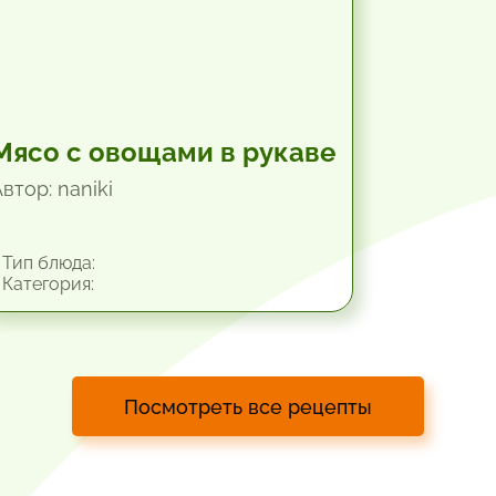
Мясо с овощами в рукаве
втор: naniki
Тип блюда:
Категория:
Посмотреть все рецепты