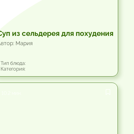
Суп из сельдерея для похудения
Автор: Мария
Тип блюда:
Категория:
10.2 мин.