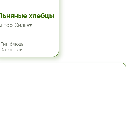
Льняные хлебцы
Автор: Хилья♥
Тип блюда:
Категория:
1 час.