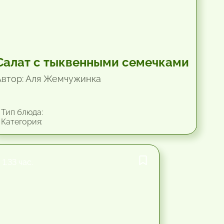
Салат с тыквенными семечками
Автор: Аля Жемчужинка
Тип блюда:
Категория:
1.33 час.