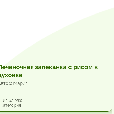
1 час.
Печеночная запеканка с рисом в
духовке
Автор: Мария
Тип блюда:
Категория: