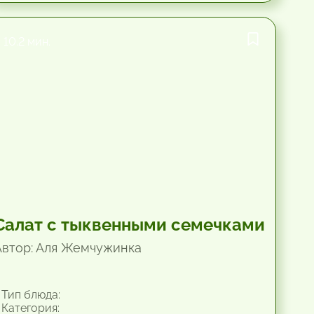
10.2 мин.
Салат с тыквенными семечками
Автор: Аля Жемчужинка
Тип блюда:
Категория: