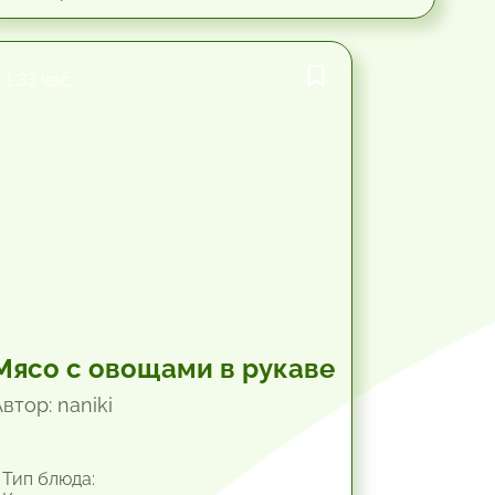
1.33 час.
Мясо с овощами в рукаве
втор: naniki
Тип блюда: