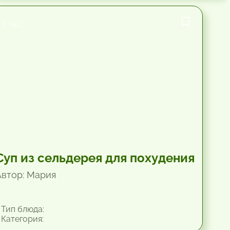
1 час.
Суп из сельдерея для похудения
Автор: Мария
Тип блюда:
Категория: