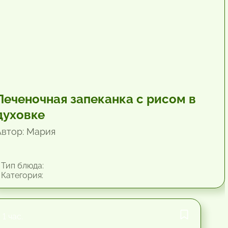
Печеночная запеканка с рисом в
духовке
Автор: Мария
Тип блюда:
Категория:
1 час.