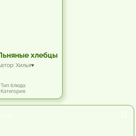
Льняные хлебцы
Автор: Хилья♥
Тип блюда:
Категория:
1 час.