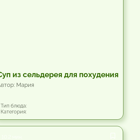
Суп из сельдерея для похудения
Автор: Мария
Тип блюда:
Категория:
10.2 мин.