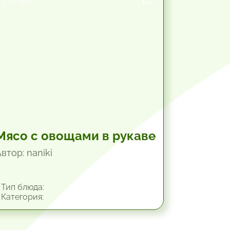
1.33 час.
Мясо с овощами в рукаве
втор: naniki
Тип блюда:
Категория: