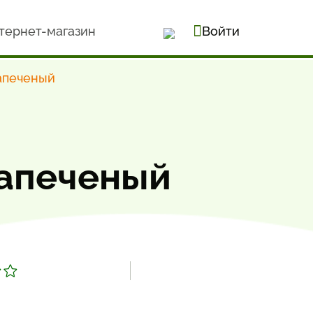
тернет-магазин
Войти
запеченый
запеченый