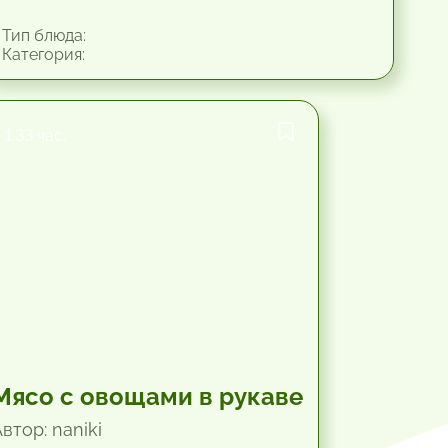
Тип блюда:
Категория:
1.33 час.
Мясо с овощами в рукаве
втор: naniki