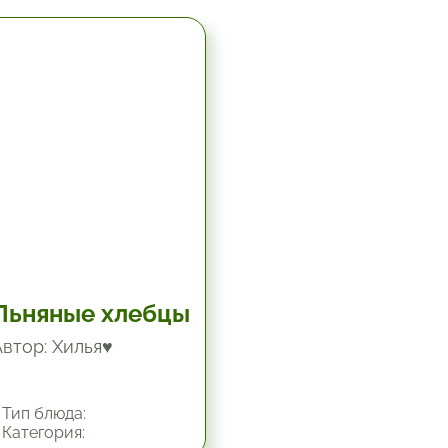
5.67 час.
Льняные хлебцы
Автор: Хилья♥
Тип блюда:
Категория: