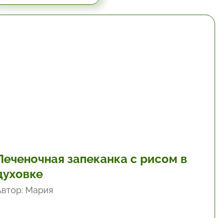
1 час.
Печеночная запеканка с рисом в
духовке
Автор: Мария