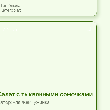
Тип блюда:
Категория:
10.2 мин.
Салат с тыквенными семечками
Автор: Аля Жемчужинка