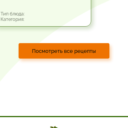
Тип блюда:
Категория:
Посмотреть все рецепты