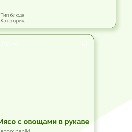
Тип блюда:
Категория:
1.33 час.
Мясо с овощами в рукаве
втор: naniki