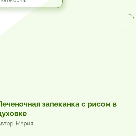
Категория:
1 час.
Печеночная запеканка с рисом в
духовке
Автор: Мария