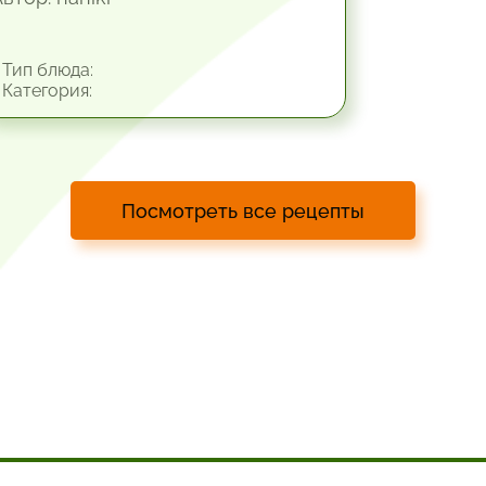
Тип блюда:
Категория:
Посмотреть все рецепты