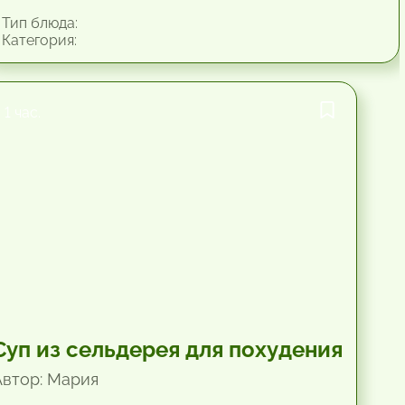
Тип блюда:
Категория:
1 час.
Суп из сельдерея для похудения
Автор: Мария