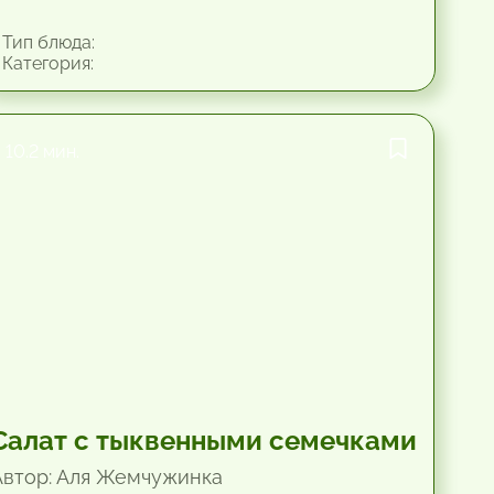
Тип блюда:
Категория:
10.2 мин.
Салат с тыквенными семечками
Автор: Аля Жемчужинка