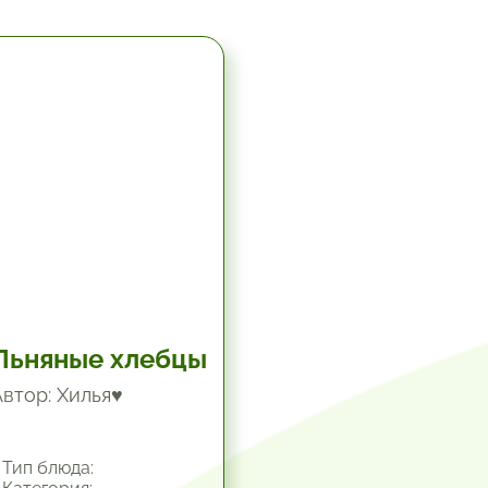
5.67 час.
Льняные хлебцы
Автор: Хилья♥
Тип блюда: