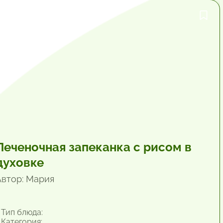
1 час.
Печеночная запеканка с рисом в
духовке
Автор: Мария
Тип блюда:
Категория: