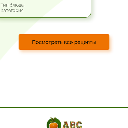
Тип блюда:
Категория:
Посмотреть все рецепты