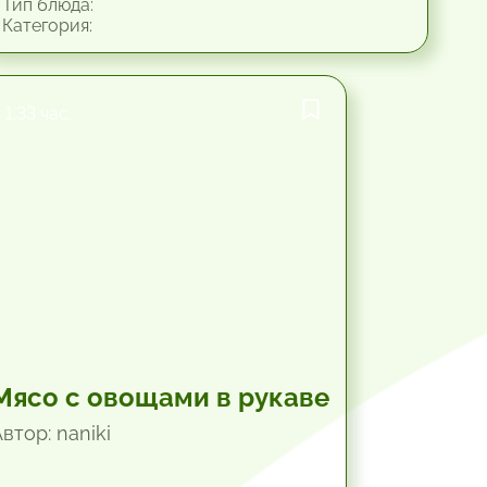
Тип блюда:
Категория:
1.33 час.
Мясо с овощами в рукаве
втор: naniki