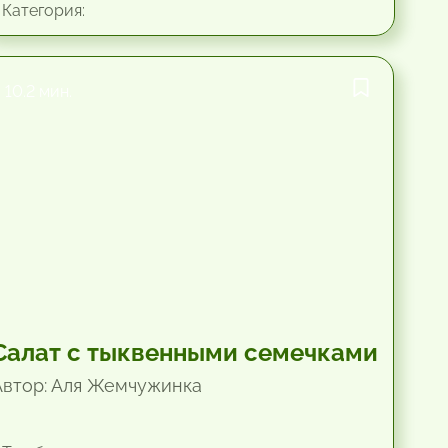
Категория:
10.2 мин.
Салат с тыквенными семечками
Автор: Аля Жемчужинка