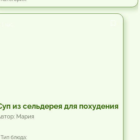
1 час.
Суп из сельдерея для похудения
Автор: Мария
Тип блюда: