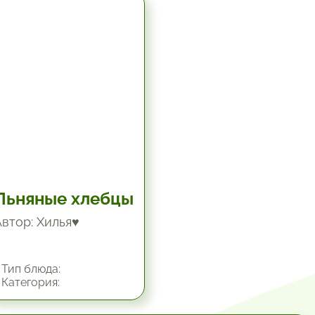
5.67 час.
Льняные хлебцы
Автор: Хилья♥
Тип блюда:
Категория: