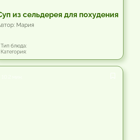
Суп из сельдерея для похудения
Автор: Мария
Тип блюда:
Категория:
10.2 мин.