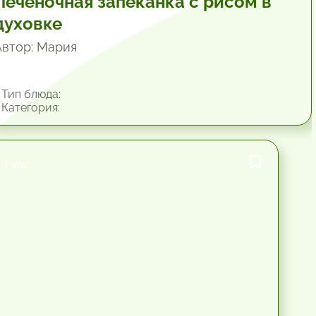
Печеночная запеканка с рисом в
духовке
Автор: Мария
Тип блюда:
Категория:
1 час.