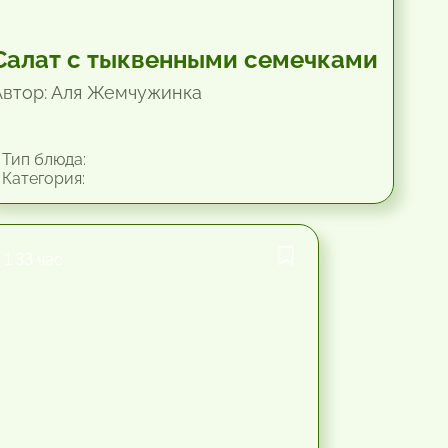
Салат с тыквенными семечками
Автор: Аля Жемчужинка
Тип блюда:
Категория:
1.33 час.