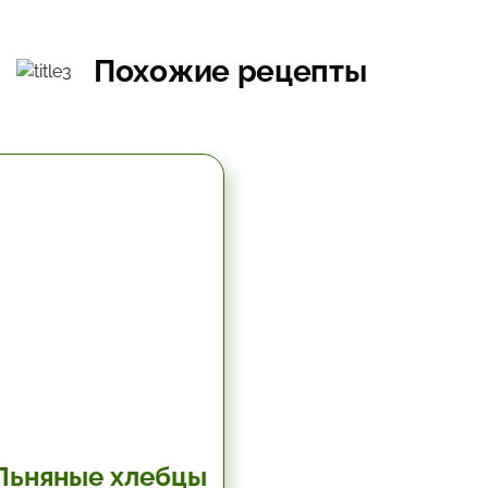
Похожие рецепты
5.67 час.
Льняные хлебцы