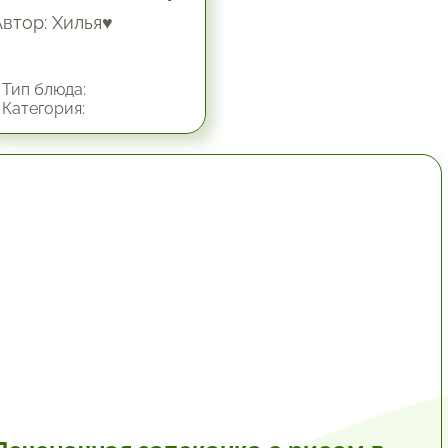
Автор: Хилья♥
Тип блюда:
Категория:
1 час.