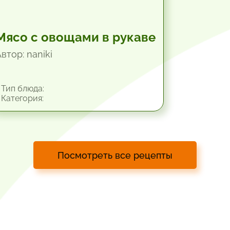
Мясо с овощами в рукаве
втор: naniki
Тип блюда:
Категория:
Посмотреть все рецепты