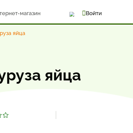
тернет-магазин
Войти
уруза яйца
уруза яйца