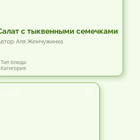
Салат с тыквенными семечками
Автор: Аля Жемчужинка
Тип блюда:
Категория:
1.33 час.