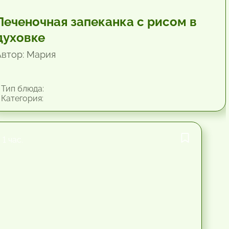
Печеночная запеканка с рисом в
духовке
Автор: Мария
Тип блюда:
Категория:
1 час.