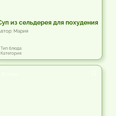
Суп из сельдерея для похудения
Автор: Мария
Тип блюда:
Категория:
10.2 мин.