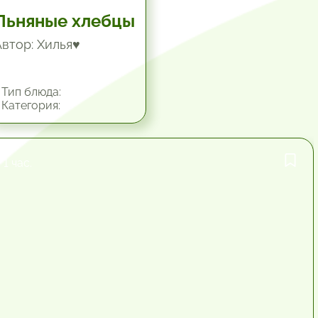
Льняные хлебцы
Автор: Хилья♥
Тип блюда:
Категория:
1 час.