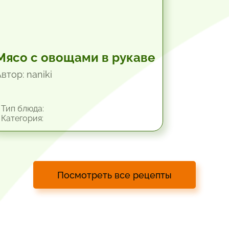
Мясо с овощами в рукаве
втор: naniki
Тип блюда:
Категория:
Посмотреть все рецепты