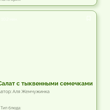
10.2 мин.
Салат с тыквенными семечками
Автор: Аля Жемчужинка
Тип блюда: