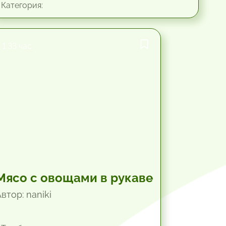
Категория:
1.33 час.
Мясо с овощами в рукаве
втор: naniki