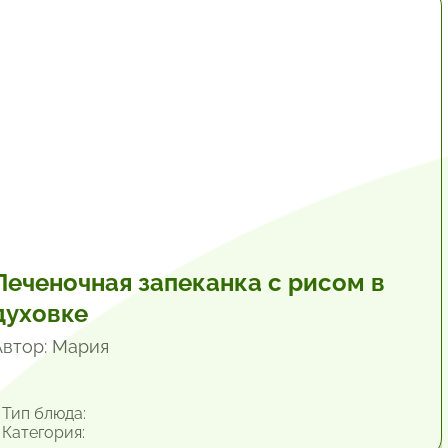
1 час.
Печеночная запеканка с рисом в
духовке
Автор: Мария
Тип блюда:
Категория: