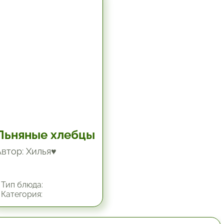
5.67 час.
Льняные хлебцы
Автор: Хилья♥
Тип блюда:
Категория: