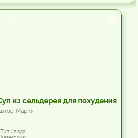
1 час.
Суп из сельдерея для похудения
Автор: Мария
Тип блюда:
Категория: