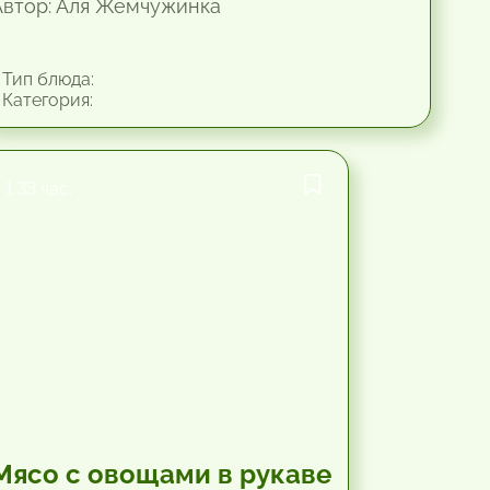
Автор: Аля Жемчужинка
Тип блюда:
Категория:
1.33 час.
Мясо с овощами в рукаве