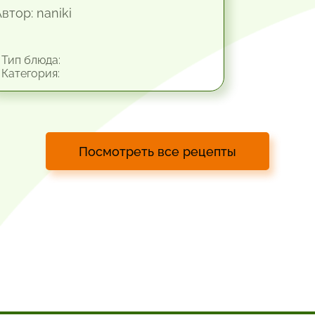
втор: naniki
Тип блюда:
Категория:
Посмотреть все рецепты