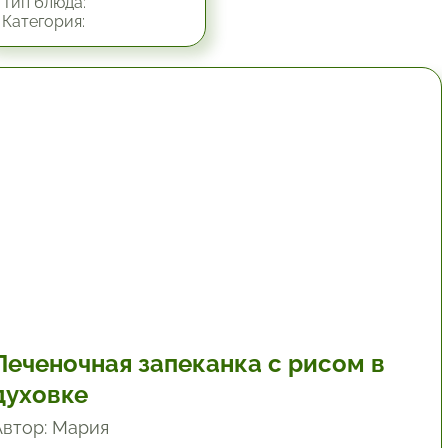
Тип блюда:
Категория:
1 час.
Печеночная запеканка с рисом в
духовке
Автор: Мария