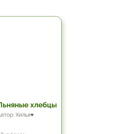
5.67 час.
Льняные хлебцы
Автор: Хилья♥