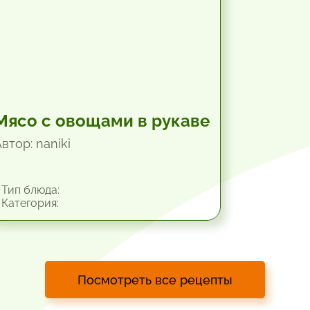
Мясо с овощами в рукаве
втор: naniki
Тип блюда:
Категория:
Посмотреть все рецепты