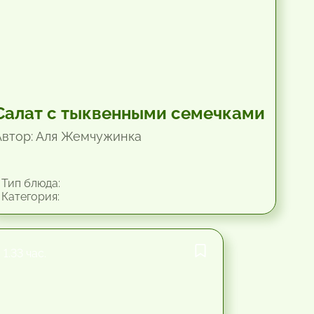
Салат с тыквенными семечками
Автор: Аля Жемчужинка
Тип блюда:
Категория:
1.33 час.