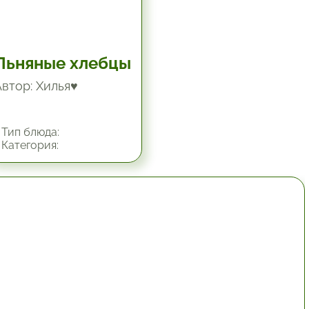
Льняные хлебцы
Автор: Хилья♥
Тип блюда:
Категория:
1 час.