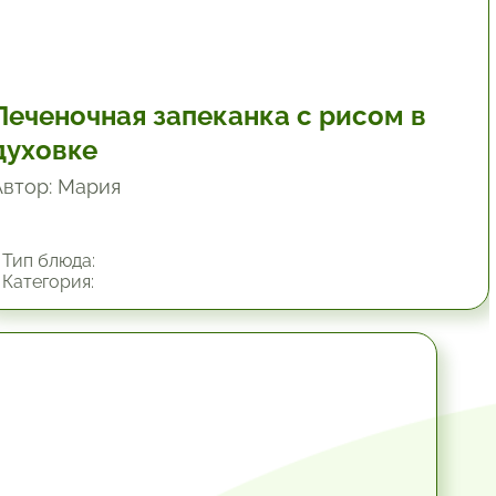
Печеночная запеканка с рисом в
духовке
Автор: Мария
Тип блюда:
Категория:
1 час.