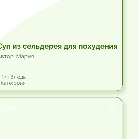
Суп из сельдерея для похудения
Автор: Мария
Тип блюда:
Категория:
10.2 мин.