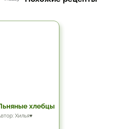
5.67 час.
Льняные хлебцы
Автор: Хилья♥