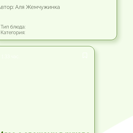
Автор: Аля Жемчужинка
Тип блюда:
Категория:
1.33 час.