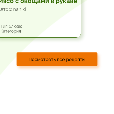
Мясо с овощами в рукаве
втор: naniki
Тип блюда:
Категория:
Посмотреть все рецепты