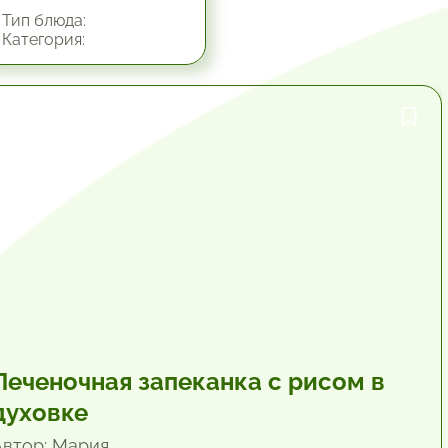
Тип блюда:
Категория:
1 час.
Печеночная запеканка с рисом в
духовке
Автор: Мария