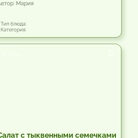
Автор: Мария
Тип блюда:
Категория:
10.2 мин.
Салат с тыквенными семечками