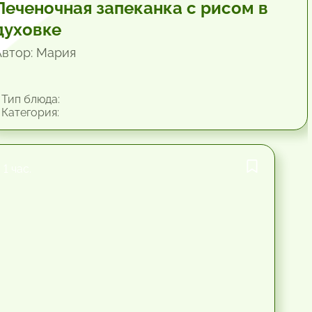
Печеночная запеканка с рисом в
духовке
Автор: Мария
Тип блюда:
Категория:
1 час.