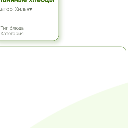
Автор: Хилья♥
Тип блюда:
Категория:
1 час.