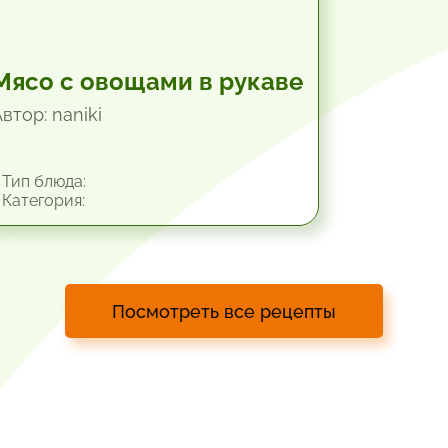
Мясо с овощами в рукаве
втор: naniki
Тип блюда:
Категория:
Посмотреть все рецепты