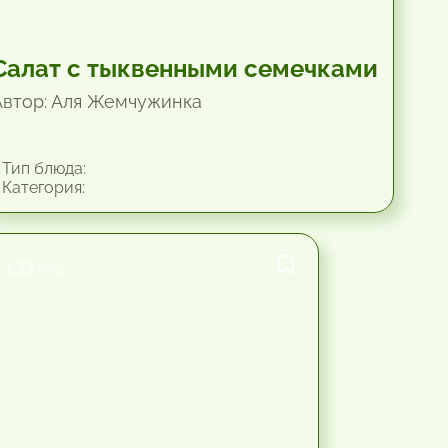
Салат с тыквенными семечками
Автор: Аля Жемчужинка
Тип блюда:
Категория:
1.33 час.