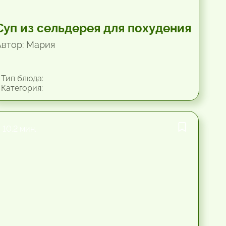
Суп из сельдерея для похудения
Автор: Мария
Тип блюда:
Категория:
10.2 мин.