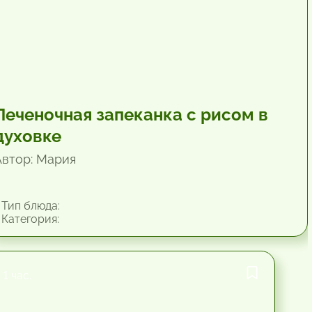
Печеночная запеканка с рисом в
духовке
Автор: Мария
Тип блюда:
Категория:
1 час.