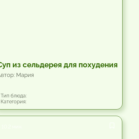
Суп из сельдерея для похудения
Автор: Мария
Тип блюда:
Категория:
10.2 мин.