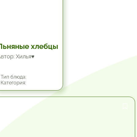
Льняные хлебцы
Автор: Хилья♥
Тип блюда:
Категория:
1 час.