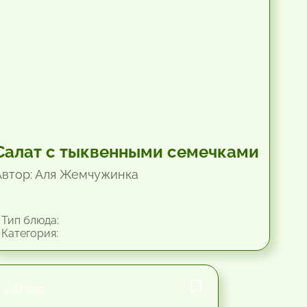
Салат с тыквенными семечками
Автор: Аля Жемчужинка
Тип блюда:
Категория:
1.33 час.