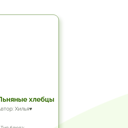
5.67 час.
Льняные хлебцы
Автор: Хилья♥
Тип блюда: