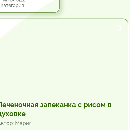
Категория:
1 час.
Печеночная запеканка с рисом в
духовке
Автор: Мария