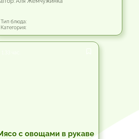
Автор: Аля Жемчужинка
Тип блюда:
Категория:
1.33 час.
Мясо с овощами в рукаве