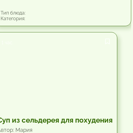
Тип блюда:
Категория:
1 час.
Суп из сельдерея для похудения
Автор: Мария