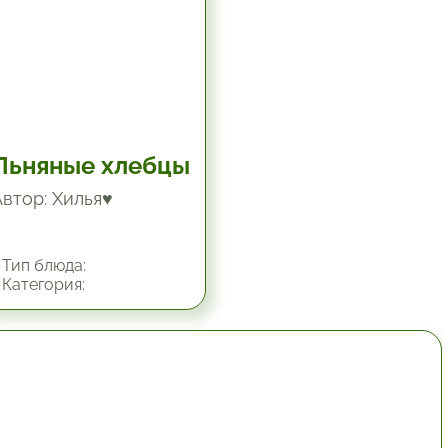
Льняные хлебцы
Автор: Хилья♥
Тип блюда:
Категория:
1 час.