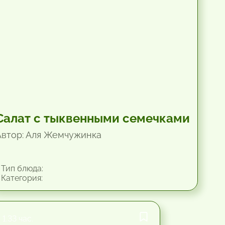
Салат с тыквенными семечками
Автор: Аля Жемчужинка
Тип блюда:
Категория:
1.33 час.