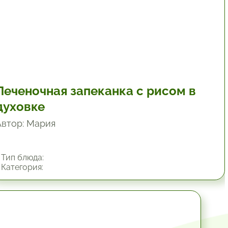
Печеночная запеканка с рисом в
духовке
Автор: Мария
Тип блюда:
Категория:
1 час.