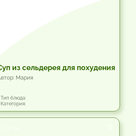
Суп из сельдерея для похудения
Автор: Мария
Тип блюда:
Категория:
10.2 мин.