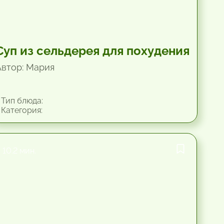
Суп из сельдерея для похудения
Автор: Мария
Тип блюда:
Категория:
10.2 мин.