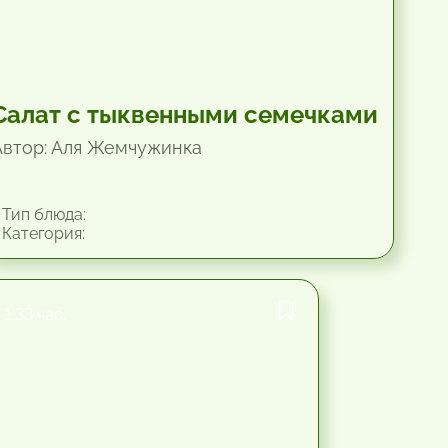
Салат с тыквенными семечками
Автор: Аля Жемчужинка
Тип блюда:
Категория:
1.33 час.