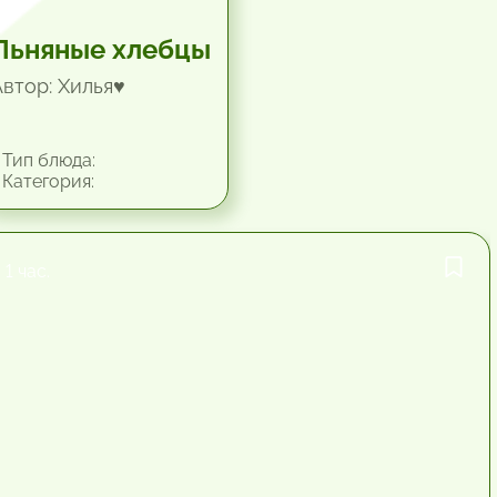
Льняные хлебцы
Автор: Хилья♥
Тип блюда:
Категория:
1 час.