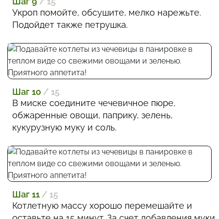
Шаг 9
/ 15
Укроп помойте, обсушите, мелко нарежьте.
Подойдет также петрушка.
Шаг 10
/ 15
В миске соедините чечевичное пюре,
обжаренные овощи, паприку, зелень,
кукурузную муку и соль.
Шаг 11
/ 15
Котлетную массу хорошо перемешайте и
оставьте на 15 минут. За счет добавления муки