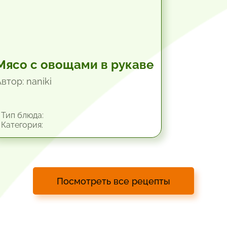
Мясо с овощами в рукаве
втор: naniki
Тип блюда:
Категория:
Посмотреть все рецепты