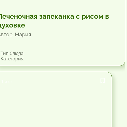
Печеночная запеканка с рисом в
духовке
Автор: Мария
Тип блюда:
Категория:
1 час.