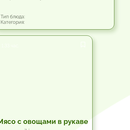
Тип блюда:
Категория:
1.33 час.
Мясо с овощами в рукаве