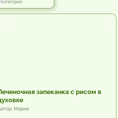
Категория:
1 час.
Печеночная запеканка с рисом в
духовке
Автор: Мария