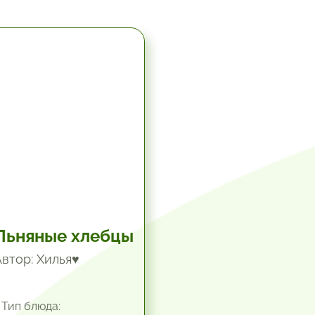
5.67 час.
Льняные хлебцы
Автор: Хилья♥
Тип блюда: