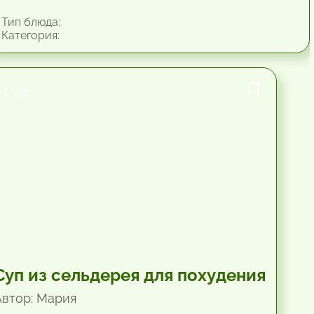
Тип блюда:
Категория:
1 час.
Суп из сельдерея для похудения
Автор: Мария