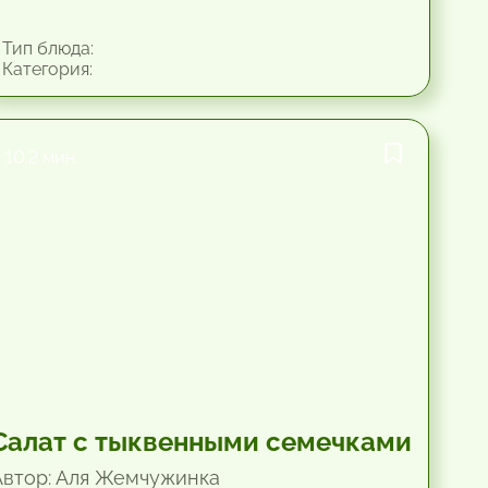
Тип блюда:
Категория:
10.2 мин.
Салат с тыквенными семечками
Автор: Аля Жемчужинка