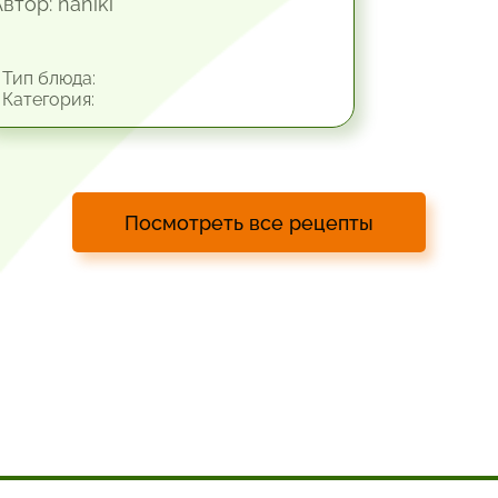
втор: naniki
Тип блюда:
Категория:
Посмотреть все рецепты