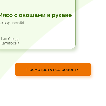
Мясо с овощами в рукаве
втор: naniki
Тип блюда:
Категория:
Посмотреть все рецепты