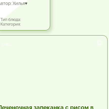
Автор: Хилья♥
Тип блюда:
Категория:
1 час.
Печеночная запеканка с рисом в