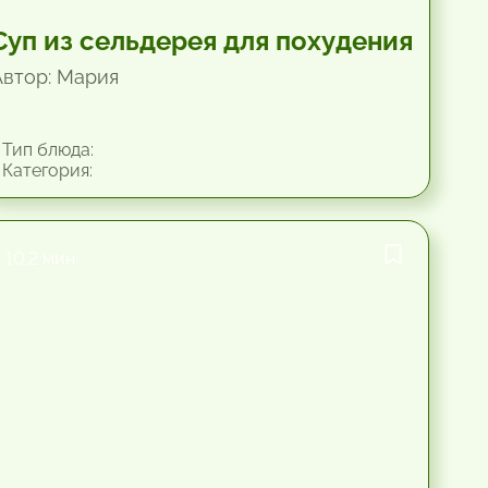
Суп из сельдерея для похудения
Автор: Мария
Тип блюда:
Категория:
10.2 мин.