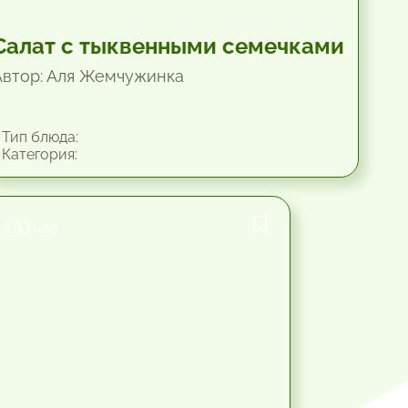
Салат с тыквенными семечками
Автор: Аля Жемчужинка
Тип блюда:
Категория:
1.33 час.