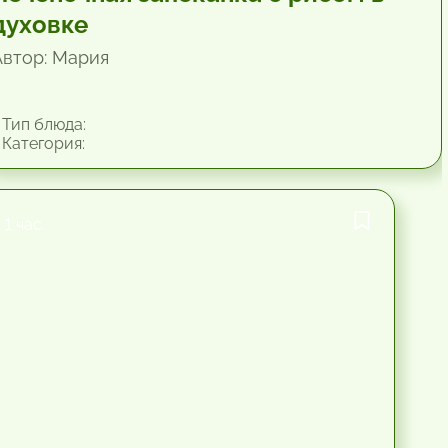
духовке
Автор: Мария
Тип блюда:
Категория:
1 час.