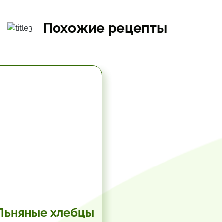
Похожие рецепты
5.67 час.
Льняные хлебцы