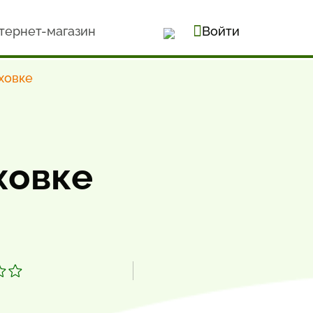
тернет-магазин
Войти
ховке
ховке