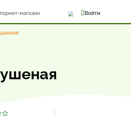
тернет-магазин
Войти
тушеная
тушеная