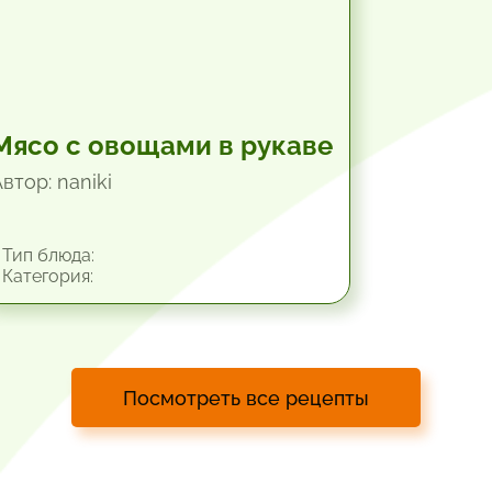
Мясо с овощами в рукаве
втор: naniki
Тип блюда:
Категория:
Посмотреть все рецепты