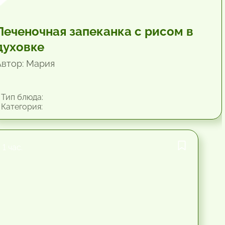
Печеночная запеканка с рисом в
духовке
Автор: Мария
Тип блюда:
Категория:
1 час.