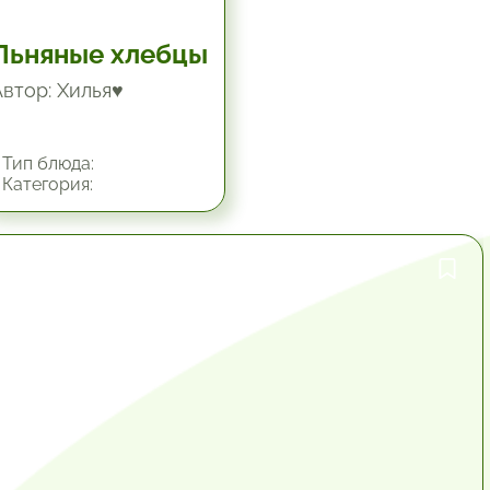
Льняные хлебцы
Автор: Хилья♥
Тип блюда:
Категория:
1 час.