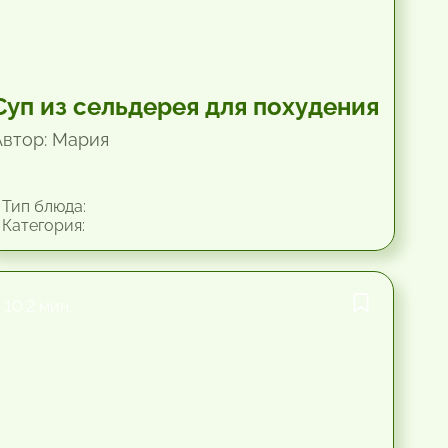
Суп из сельдерея для похудения
Автор: Мария
Тип блюда:
Категория:
10.2 мин.