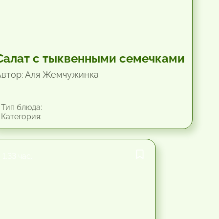
Салат с тыквенными семечками
Автор: Аля Жемчужинка
Тип блюда:
Категория:
1.33 час.