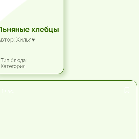
Льняные хлебцы
Автор: Хилья♥
Тип блюда:
Категория:
1 час.