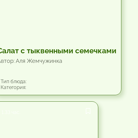
Салат с тыквенными семечками
Автор: Аля Жемчужинка
Тип блюда:
Категория:
1.33 час.