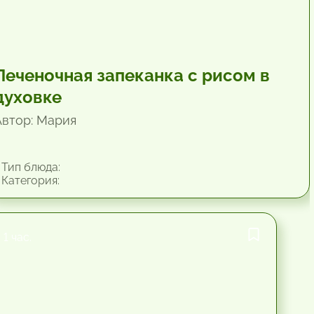
Печеночная запеканка с рисом в
духовке
Автор: Мария
Тип блюда:
Категория:
1 час.