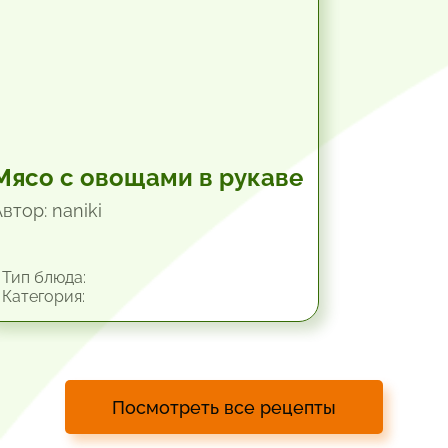
Мясо с овощами в рукаве
втор: naniki
Тип блюда:
Категория:
Посмотреть все рецепты