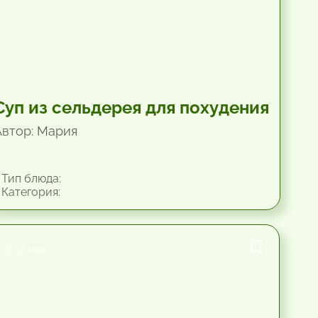
Суп из сельдерея для похудения
Автор: Мария
Тип блюда:
Категория:
10.2 мин.