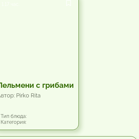
1.17 час.
Пельмени с грибами
втор: Pirko Rita
Тип блюда:
Категория: