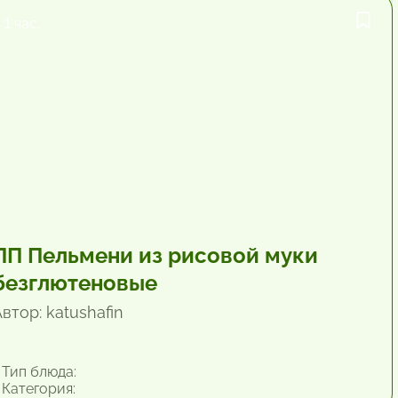
1 час.
ПП Пельмени из рисовой муки
безглютеновые
втор: katushafin
Тип блюда:
Категория: