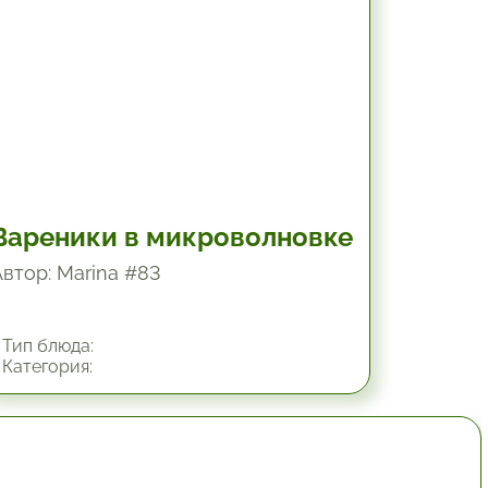
Вареники в микроволновке
Автор: Marina #83
Тип блюда:
Категория:
30 мин.