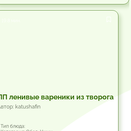
19.8 мин.
ПП ленивые вареники из творога
втор: katushafin
Тип блюда: