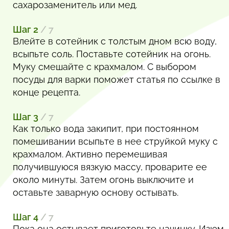
сахарозаменитель или мед.
Шаг 2
/ 7
Влейте в сотейник с толстым дном всю воду,
всыпьте соль. Поставьте сотейник на огонь.
Муку смешайте с крахмалом. С выбором
посуды для варки поможет статья по ссылке в
конце рецепта.
Шаг 3
/ 7
Как только вода закипит, при постоянном
помешивании всыпьте в нее струйкой муку с
крахмалом. Активно перемешивая
получившуюся вязкую массу, проварите ее
около минуты. Затем огонь выключите и
оставьте заварную основу остывать.
Шаг 4
/ 7
Пока она остывает приготовьте начинку. Изюм