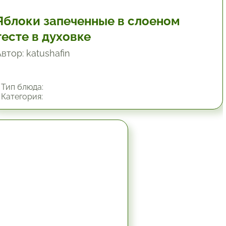
Яблоки запеченные в слоеном
тесте в духовке
втор: katushafin
Тип блюда:
Категория:
1.17 час.