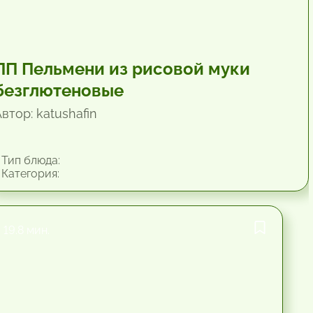
ПП Пельмени из рисовой муки
безглютеновые
втор: katushafin
Тип блюда:
Категория:
19.8 мин.