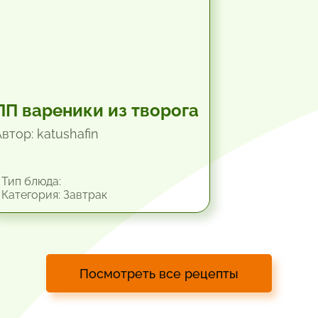
ПП вареники из творога
втор: katushafin
Тип блюда:
Категория: Завтрак
Посмотреть все рецепты