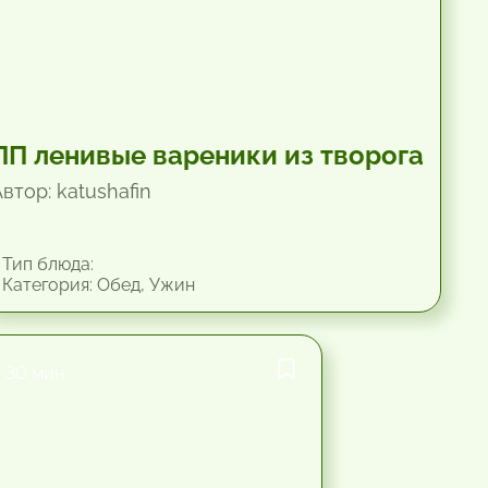
ПП ленивые вареники из творога
втор: katushafin
Тип блюда:
Категория: Обед, Ужин
30 мин.