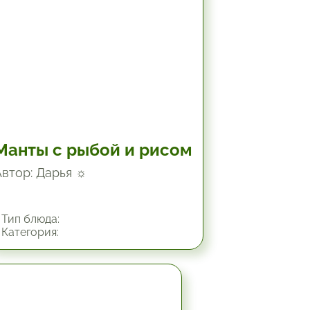
Манты с рыбой и рисом
Автор: Дарья ☼
Тип блюда:
Категория:
1.5 час.