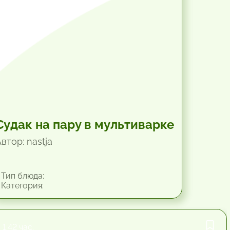
Судак на пару в мультиварке
втор: nastja
Тип блюда:
Категория:
1.42 час.