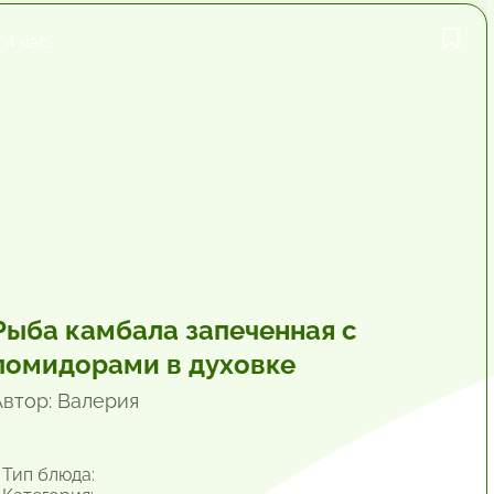
4 час.
Рыба камбала запеченная с
помидорами в духовке
Автор: Валерия
Тип блюда: