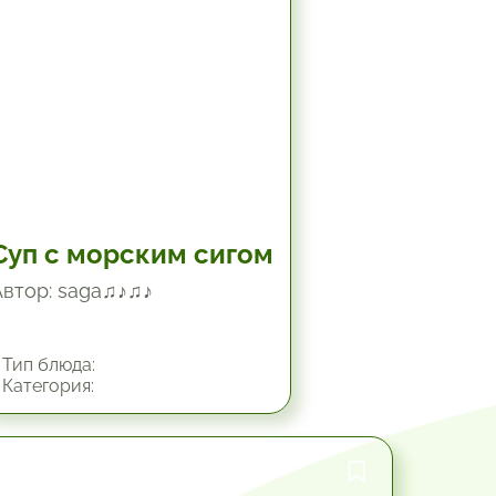
Суп с морским сигом
Автор: saga♫♪♫♪
Тип блюда:
Категория:
45 мин.