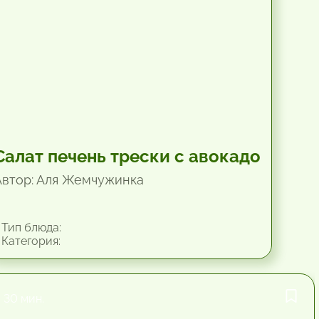
Салат печень трески с авокадо
Автор: Аля Жемчужинка
Тип блюда:
Категория:
30 мин.