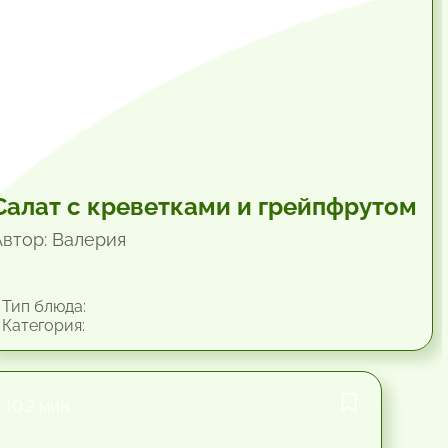
Салат с креветками и грейпфрутом
Автор: Валерия
Тип блюда:
Категория:
10.2 мин.