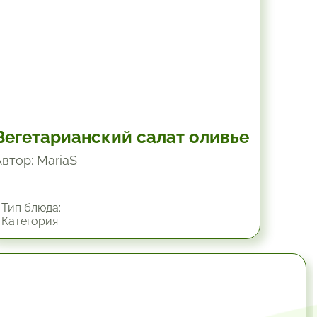
Вегетарианский салат оливье
Автор: MariaS
Тип блюда:
Категория:
34.8 мин.