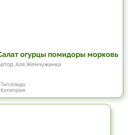
Салат огурцы помидоры морковь
Автор: Аля Жемчужинка
Тип блюда:
Категория:
45 мин.