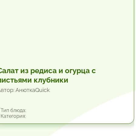
Салат из редиса и огурца с
листьями клубники
Автор: АнюткаQuiсk
Тип блюда:
Категория: