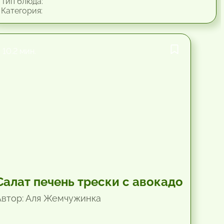
Тип блюда:
Категория:
10.2 мин.
Салат печень трески с авокадо
Автор: Аля Жемчужинка