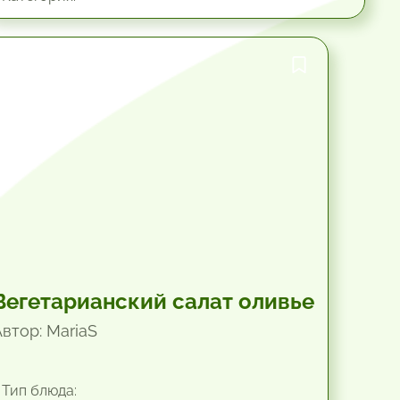
45 мин.
Вегетарианский салат оливье
Автор: MariaS
Тип блюда: