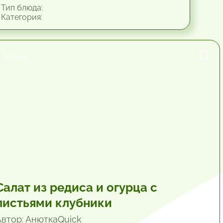
Тип блюда:
Категория:
30 мин.
Салат из редиса и огурца с
листьями клубники
Автор: АнюткаQuiсk