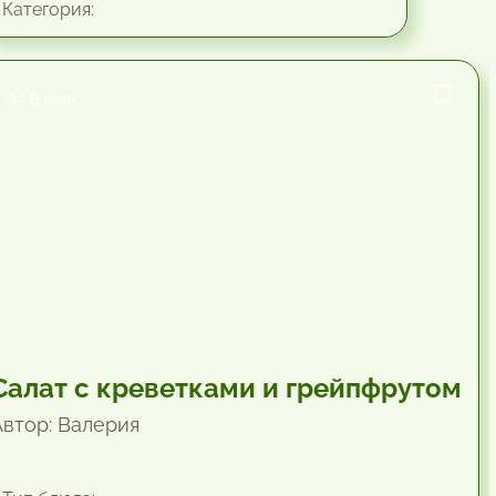
Категория:
34.8 мин.
Салат с креветками и грейпфрутом
Автор: Валерия