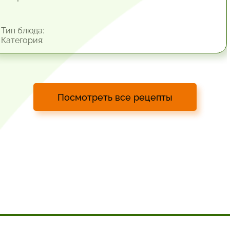
Тип блюда:
Категория:
Посмотреть все рецепты