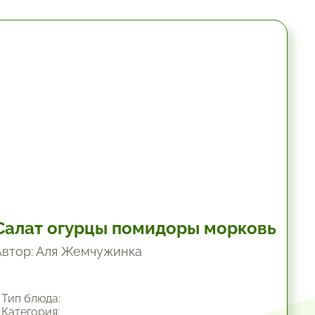
10.2 мин.
Салат огурцы помидоры морковь
Автор: Аля Жемчужинка
Тип блюда:
Категория: