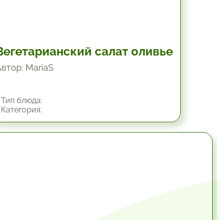
Вегетарианский салат оливье
Автор: MariaS
Тип блюда:
Категория:
34.8 мин.