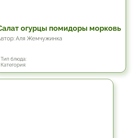
Салат огурцы помидоры морковь
Автор: Аля Жемчужинка
Тип блюда:
Категория:
45 мин.