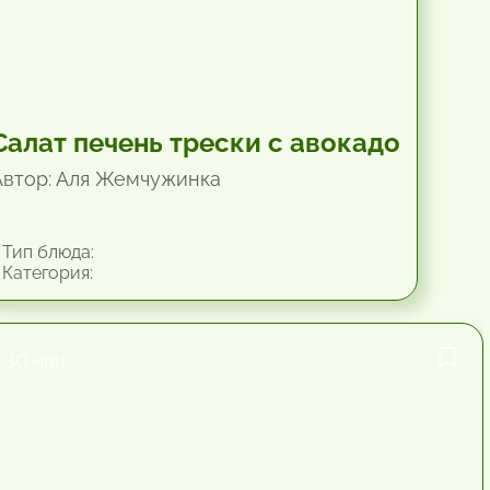
Салат печень трески с авокадо
Автор: Аля Жемчужинка
Тип блюда:
Категория:
30 мин.