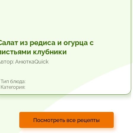
Салат из редиса и огурца с
листьями клубники
Автор: АнюткаQuiсk
Тип блюда:
Категория:
Посмотреть все рецепты