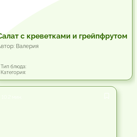
Салат с креветками и грейпфрутом
Автор: Валерия
Тип блюда:
Категория:
10.2 мин.