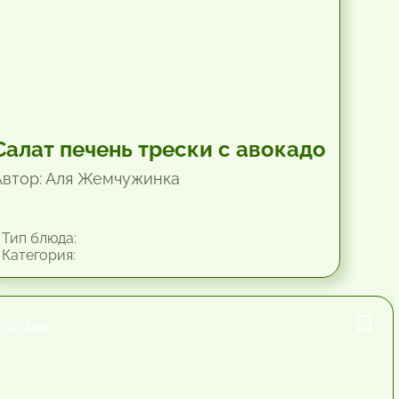
Салат печень трески с авокадо
Автор: Аля Жемчужинка
Тип блюда:
Категория:
30 мин.