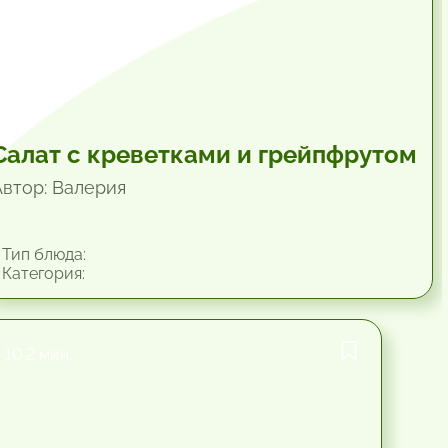
Салат с креветками и грейпфрутом
Автор: Валерия
Тип блюда:
Категория:
10.2 мин.