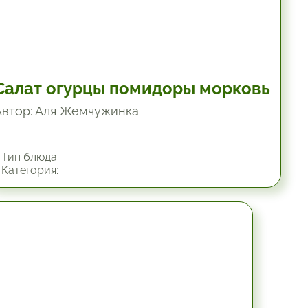
Салат огурцы помидоры морковь
Автор: Аля Жемчужинка
Тип блюда:
Категория:
45 мин.