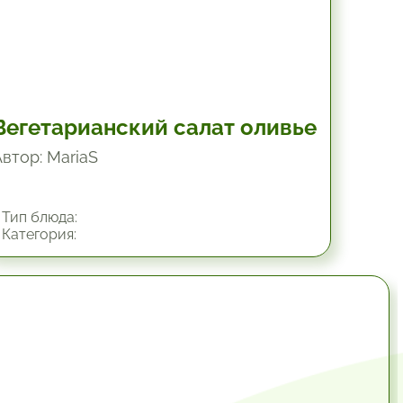
Вегетарианский салат оливье
Автор: MariaS
Тип блюда:
Категория:
34.8 мин.