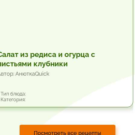
Салат из редиса и огурца с
листьями клубники
Автор: АнюткаQuiсk
Тип блюда:
Категория:
Посмотреть все рецепты