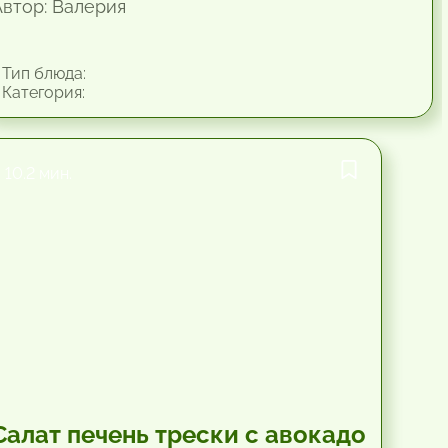
Автор: Валерия
Тип блюда:
Категория:
10.2 мин.
Салат печень трески с авокадо