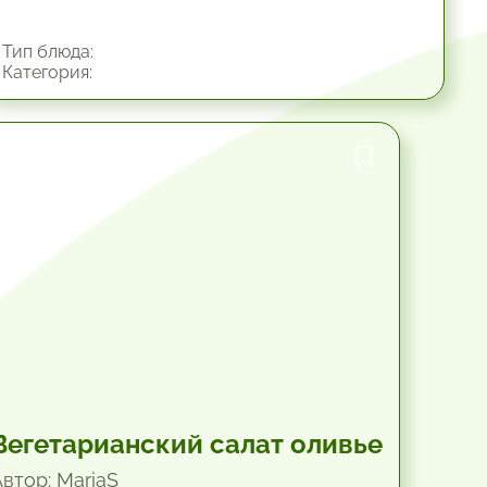
Тип блюда:
Категория:
45 мин.
Вегетарианский салат оливье
Автор: MariaS