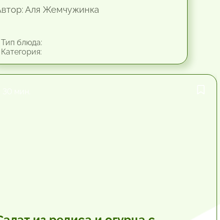
Автор: Аля Жемчужинка
Тип блюда:
Категория:
30 мин.
Салат из редиса и огурца с