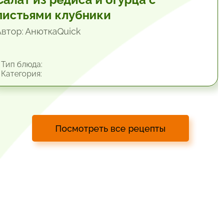
листьями клубники
Автор: АнюткаQuiсk
Тип блюда:
Категория:
Посмотреть все рецепты