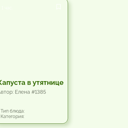
1 час.
Капуста в утятнице
Автор: Елена #1385
Тип блюда:
Категория: