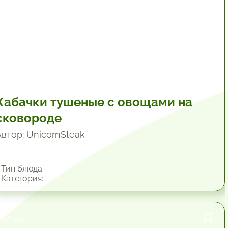
Кабачки тушеные с овощами на
сковороде
Автор: UnicornSteak
Тип блюда:
Категория:
45 мин.