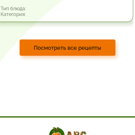
Тип блюда:
Категория:
Посмотреть все рецепты