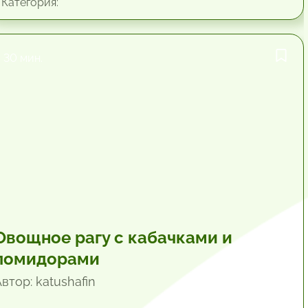
Категория:
30 мин.
Овощное рагу с кабачками и
помидорами
втор: katushafin