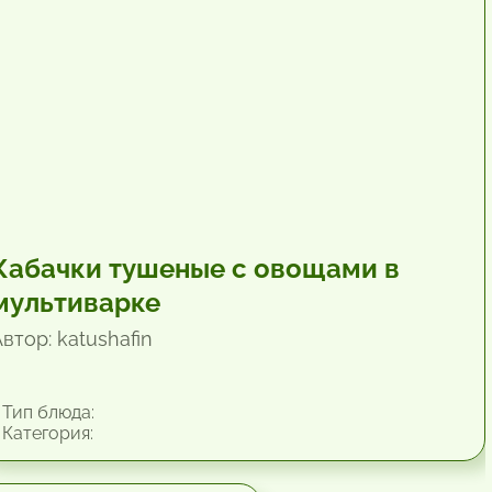
Кабачки тушеные с овощами в
мультиварке
втор: katushafin
Тип блюда:
Категория: