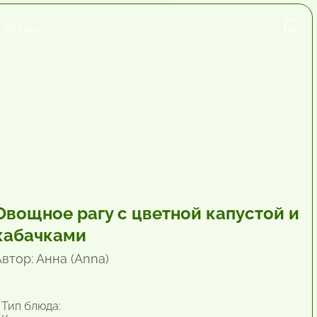
45 мин.
Овощное рагу с цветной капустой и
кабачками
Автор: Анна (Anna)
Тип блюда: