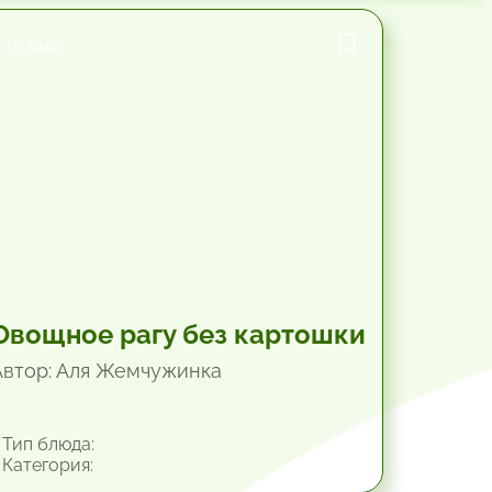
15 мин.
Овощное рагу без картошки
Автор: Аля Жемчужинка
Тип блюда:
Категория: