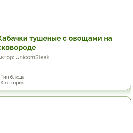
Кабачки тушеные с овощами на
сковороде
Автор: UnicornSteak
Тип блюда:
Категория:
45 мин.