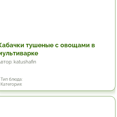
Кабачки тушеные с овощами в
мультиварке
втор: katushafin
Тип блюда:
Категория:
45 мин.