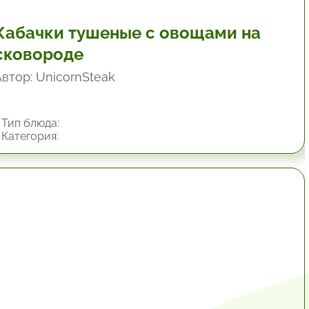
Кабачки тушеные с овощами на
сковороде
Автор: UnicornSteak
Тип блюда:
Категория:
45 мин.