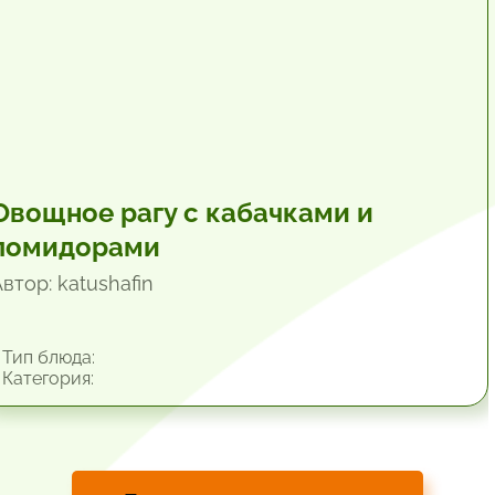
Овощное рагу с кабачками и
помидорами
втор: katushafin
Тип блюда:
Категория: