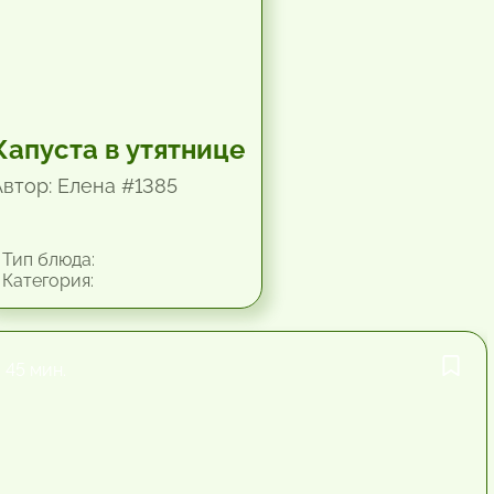
Капуста в утятнице
Автор: Елена #1385
Тип блюда:
Категория:
45 мин.