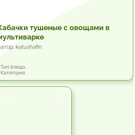
Кабачки тушеные с овощами в
мультиварке
втор: katushafin
Тип блюда:
Категория:
1 час.