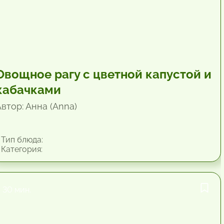
Овощное рагу с цветной капустой и
кабачками
Автор: Анна (Anna)
Тип блюда:
Категория:
30 мин.