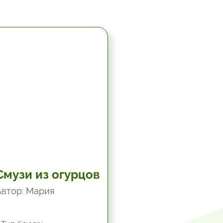
19.8 мин.
Смузи из огурцов
Автор: Мария