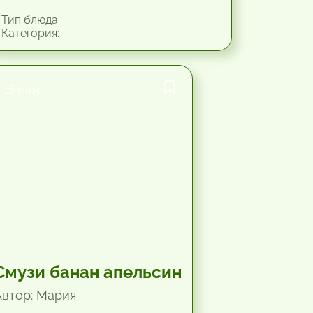
Тип блюда:
Категория:
15 мин.
Смузи банан апельсин
Автор: Мария