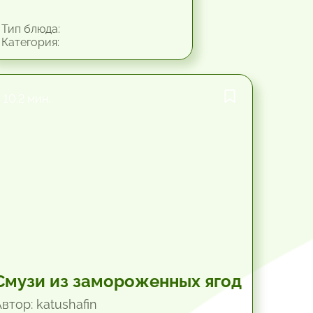
Тип блюда:
Категория:
10.2 мин.
Смузи из замороженных ягод
втор: katushafin