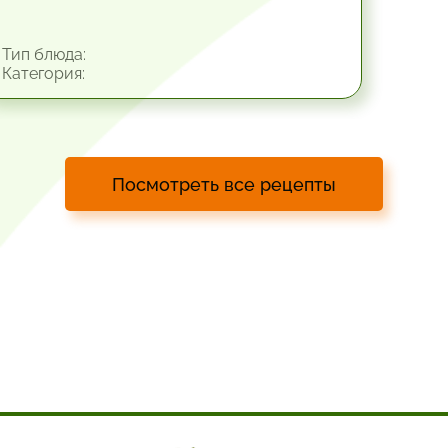
Тип блюда:
Категория:
Посмотреть все рецепты