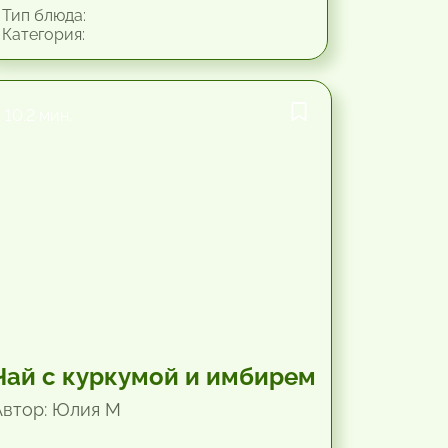
Тип блюда:
Категория:
10.2 мин.
Чай с куркумой и имбирем
Автор: Юлия М