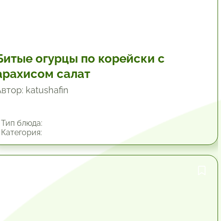
Битые огурцы по корейски с
арахисом салат
втор: katushafin
Тип блюда:
Категория:
34.8 мин.