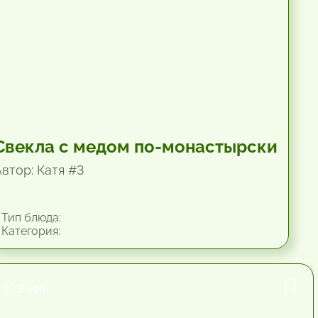
Свекла с медом по-монастырски
Автор: Катя #3
Тип блюда:
Категория:
10.2 мин.