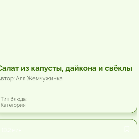
Салат из капусты, дайкона и свёклы
Автор: Аля Жемчужинка
Тип блюда:
Категория:
10.2 мин.