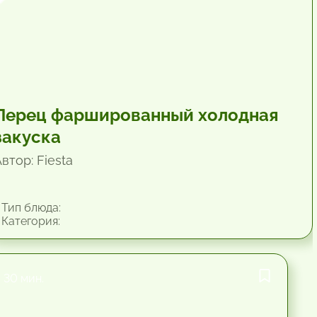
Перец фаршированный холодная
закуска
втор: Fiesta
Тип блюда:
Категория:
30 мин.